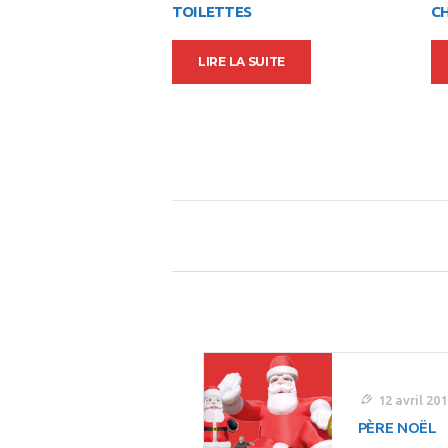
TOILETTES
C
LIRE LA SUITE
Navigation
De
L’article
12 avril 201
PÈRE NOËL