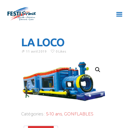
LA LOCO
ACCUEIL
À PROPOS
11 avril 2019
0
Likes
NOS CONCEPTS
CONTACT
Catégories :
5-10 ans
,
GONFLABLES